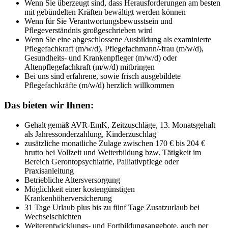
Wenn Sie überzeugt sind, dass Herausforderungen am besten
mit gebündelten Kräften bewältigt werden können
Wenn für Sie Verantwortungsbewusstsein und
Pflegeverständnis großgeschrieben wird
Wenn Sie eine abgeschlossene Ausbildung als examinierte
Pflegefachkraft (m/w/d), Pflegefachmann/-frau (m/w/d),
Gesundheits- und Krankenpfleger (m/w/d) oder
Altenpflegefachkraft (m/w/d) mitbringen
Bei uns sind erfahrene, sowie frisch ausgebildete
Pflegefachkräfte (m/w/d) herzlich willkommen
Das bieten wir Ihnen:
Gehalt gemäß AVR-EmK, Zeitzuschläge, 13. Monatsgehalt
als Jahressonderzahlung, Kinderzuschlag
zusätzliche monatliche Zulage zwischen 170 € bis 204 €
brutto bei Vollzeit und Weiterbildung bzw. Tätigkeit im
Bereich Gerontopsychiatrie, Palliativpflege oder
Praxisanleitung
Betriebliche Altersversorgung
Möglichkeit einer kostengünstigen
Krankenhöherversicherung
31 Tage Urlaub plus bis zu fünf Tage Zusatzurlaub bei
Wechselschichten
Weiterentwicklungs- und Fortbildungsangebote, auch per